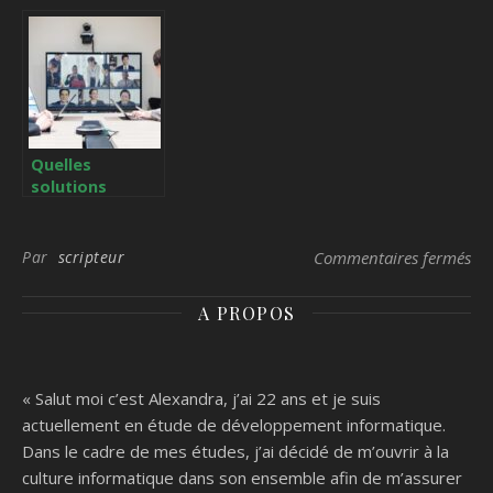
smartphone !
etc. : vers une
consommation
plus vertueuse
en matière
d’appareils
électroniques
Quelles
solutions
audiovisuelles
pour une
entreprise à la
sur
Par
scripteur
Commentaires fermés
pointe de la
technologie ?
A PROPOS
« Salut moi c’est Alexandra, j’ai 22 ans et je suis
actuellement en étude de développement informatique.
Dans le cadre de mes études, j’ai décidé de m’ouvrir à la
culture informatique dans son ensemble afin de m’assurer