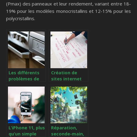
(Pmax) des panneaux et leur rendement, variant entre 18-
19% pour les modèles monocristallins et 12-15% pour les
polycristallins.
Les différents
Création de
problèmes de
sites internet
fonctionnement
en mode agile,
d’un lave linge
pour une
et comment le
meilleure
réparer
efficacité des
équipes !
L’iPhone 11, plus
Réparation,
qu’un simple
seconde-main,