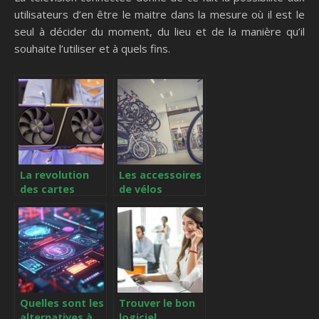
utilisateurs d’en être le maitre dans la mesure où il est le
seul à décider du moment, du lieu et de la manière qu’il
souhaite l’utiliser et à quels fins.
La revolution
Les accessoires
des cartes
de vélos
graphiques
connectés :
externes : une
tout ce qu’il
solution
faut savoir
innovante pour
booster les
performances
de votre
ordinateur
Quelles sont les
Trouver le bon
alternatives à
logiciel